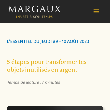
Aller
MEN
au
contenu
PRIN
L’ESSENTIEL DU JEUDI #9 – 10 AOÛT 2023
5 étapes pour transformer tes
objets inutilisés en argent
Temps de lecture : 7 minutes