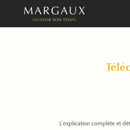
Aller
au
contenu
Télé
L’explication complète et dét