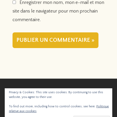
Enregistrer mon nom, mon e-mail et mon
site dans le navigateur pour mon prochain
commentaire.
YouTube
Instagram
Privacy & Cookies: This site uses cookies. By continuing to use this
website, you agree to their use.
CGV
Politique de confidentialité
To find out more, including how to control cookies, see here:
Politique
relative aux cookies
Contact