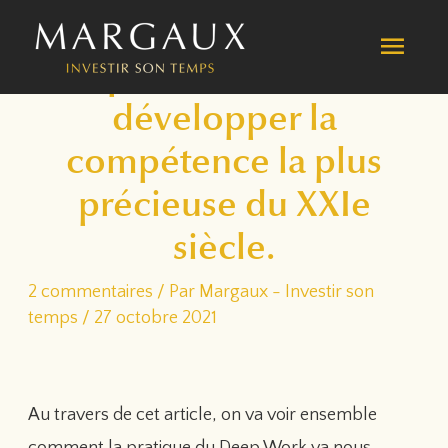
Aller
MEN
au
Deep Work : comment
contenu
PRIN
développer la
compétence la plus
précieuse du XXIe
siècle.
2 commentaires
/ Par
Margaux - Investir son
temps
/
27 octobre 2021
Au travers de cet article, on va voir ensemble