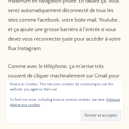
maximum en navigation privée. En faisant ça, vous
serez automatiquement déconnecté de tous les
sites comme Facebook, votre boite mail, Youtube…
et ça ajoute une grosse barrière à l’entrée si vous
devez vous reconnecter juste pour accéder à votre
flux Instagram.
Comme avec le téléphone, ça m’arrive très
souvent de cliquer machinalement sur Gmail pour
Privacy & Cookies: This site uses cookies. By continuing to use this
vérifier mes mails alors que je sais très bien que ça
website, you agree to their use.
peut attendre. Le simple fait de devoir me
To find out more, including how to control cookies, see here:
Politique
reconnecter me décourage et je retourne à ce que
relative aux cookies
j’étais en train de faire.